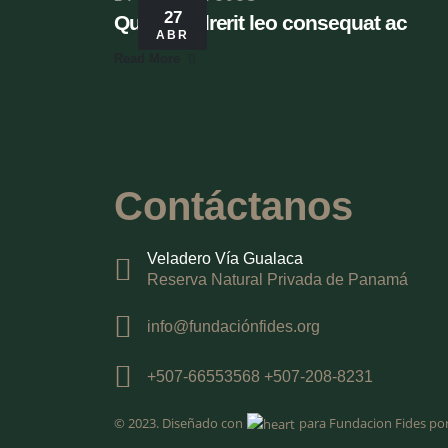
27
Quis hendrerit leo consequat ac
ABR
Read More
Contáctanos
Veladero Vía Gualaca​
Reserva Natural Privada de Panamá
info@fundaciónfides.org
+507-66553568 +507-208-8231
© 2023. Diseñado con
para Fundacion Fides por